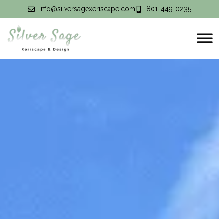
info@silversagexeriscape.com
801-449-0235