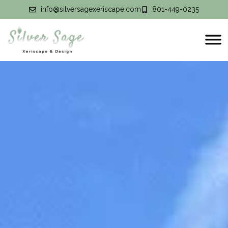
info@silversagexeriscape.com
801-449-0235